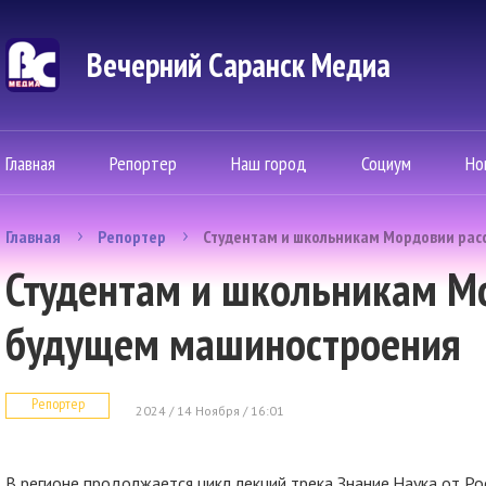
Вечерний Саранск Mедиа
Главная
Репортер
Наш город
Социум
Но
Главная
Репортер
Студентам и школьникам Мордовии рас
Студентам и школьникам Мо
будущем машиностроения
Репортер
2024 / 14 Ноября / 16:01
В регионе продолжается цикл лекций трека Знание.Наука от Р