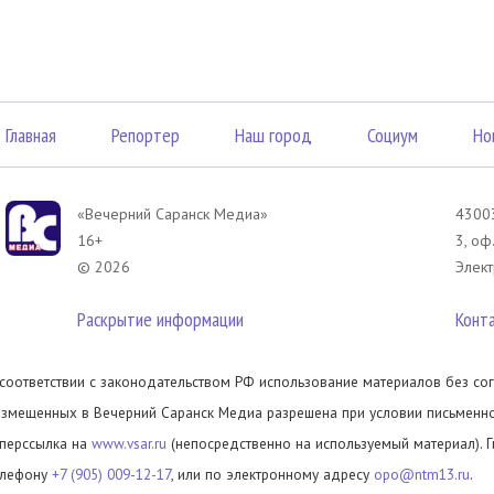
Главная
Репортер
Наш город
Социум
Но
«Вечерний Саранск Mедиа»
43003
16+
3, оф
© 2026
Элект
Раскрытие информации
Конт
 соответствии с законодательством РФ использование материалов без сог
азмещенных в Вечерний Саранск Медиа разрешена при условии письменног
иперссылка на
www.vsar.ru
(непосредственно на используемый материал). 
елефону
+7 (905) 009-12-17
, или по электронному адресу
opo@ntm13.ru
.