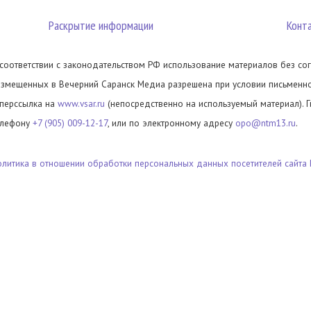
Раскрытие информации
Конт
 соответствии с законодательством РФ использование материалов без сог
азмещенных в Вечерний Саранск Медиа разрешена при условии письменног
иперссылка на
www.vsar.ru
(непосредственно на используемый материал). 
елефону
+7 (905) 009-12-17
, или по электронному адресу
opo@ntm13.ru
.
олитика в отношении обработки персональных данных посетителей сайта