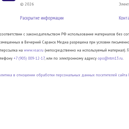
© 2026
Элект
Раскрытие информации
Конт
 соответствии с законодательством РФ использование материалов без сог
азмещенных в Вечерний Саранск Медиа разрешена при условии письменног
иперссылка на
www.vsar.ru
(непосредственно на используемый материал). 
елефону
+7 (905) 009-12-17
, или по электронному адресу
opo@ntm13.ru
.
олитика в отношении обработки персональных данных посетителей сайта