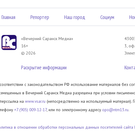
Главная
Репортер
Наш город
Социум
Но
«Вечерний Саранск Mедиа»
43003
16+
3, оф
© 2026
Элект
Раскрытие информации
Конт
 соответствии с законодательством РФ использование материалов без сог
азмещенных в Вечерний Саранск Медиа разрешена при условии письменног
иперссылка на
www.vsar.ru
(непосредственно на используемый материал). 
елефону
+7 (905) 009-12-17
, или по электронному адресу
opo@ntm13.ru
.
олитика в отношении обработки персональных данных посетителей сайта