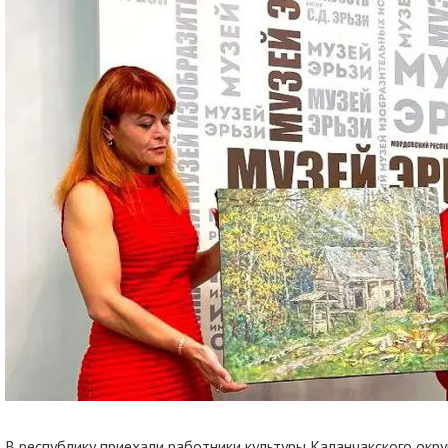
В республику приехали работники культуры Каланчакского окру