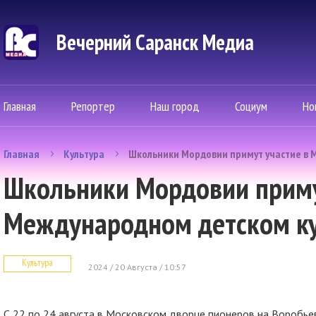
Вечерний Саранск Mедиа
Главная
Репортер
Наш город
Социум
Но
Главная
Культура
Школьники Мордовии примут участие в
Школьники Мордовии приму
Международном детском к
Культура
2024 / 20 Августа / 10:57
С 22 по 24 августа в Московском дворце пионеров на Воробь