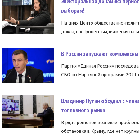
Электоральная динамика период
выборам!
На днях Центр общественно-полити
доклад «Процесс выдвижения на вы
В России запускают комплексн
Партия «Единая Россия» последов
СВО по Народной программе 2021 го
Владимир Путин обсудил с член
топливного рынка
В ряде регионов возникли проблем
обстановка в Крыму, где нет крупны