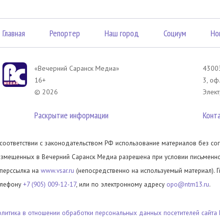
Главная
Репортер
Наш город
Социум
Но
«Вечерний Саранск Mедиа»
43003
16+
3, оф
© 2026
Элект
Раскрытие информации
Конт
 соответствии с законодательством РФ использование материалов без сог
азмещенных в Вечерний Саранск Медиа разрешена при условии письменног
иперссылка на
www.vsar.ru
(непосредственно на используемый материал). 
елефону
+7 (905) 009-12-17
, или по электронному адресу
opo@ntm13.ru
.
олитика в отношении обработки персональных данных посетителей сайта