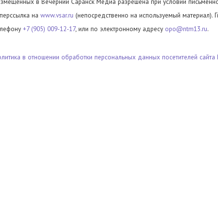
азмещенных в Вечерний Саранск Медиа разрешена при условии письменног
иперссылка на
www.vsar.ru
(непосредственно на используемый материал). 
елефону
+7 (905) 009-12-17
, или по электронному адресу
opo@ntm13.ru
.
олитика в отношении обработки персональных данных посетителей сайта