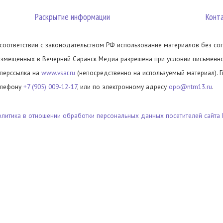
Раскрытие информации
Конт
 соответствии с законодательством РФ использование материалов без сог
азмещенных в Вечерний Саранск Медиа разрешена при условии письменног
иперссылка на
www.vsar.ru
(непосредственно на используемый материал). 
елефону
+7 (905) 009-12-17
, или по электронному адресу
opo@ntm13.ru
.
олитика в отношении обработки персональных данных посетителей сайта