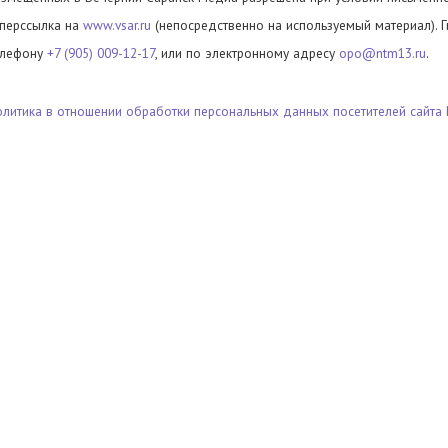
иперссылка на
www.vsar.ru
(непосредственно на используемый материал). 
елефону
+7 (905) 009-12-17
, или по электронному адресу
opo@ntm13.ru
.
олитика в отношении обработки персональных данных посетителей сайта