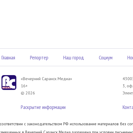
Главная
Репортер
Наш город
Социум
Но
«Вечерний Саранск Mедиа»
43003
16+
3, оф
© 2026
Элект
Раскрытие информации
Конт
 соответствии с законодательством РФ использование материалов без сог
азмещенных в Вечерний Саранск Медиа разрешена при условии письменног