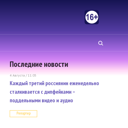
Последние новости
4 Августа / 11:05
Каждый третий россиянин еженедельно
сталкивается с дипфейками –
поддельными видео и аудио
Репортер