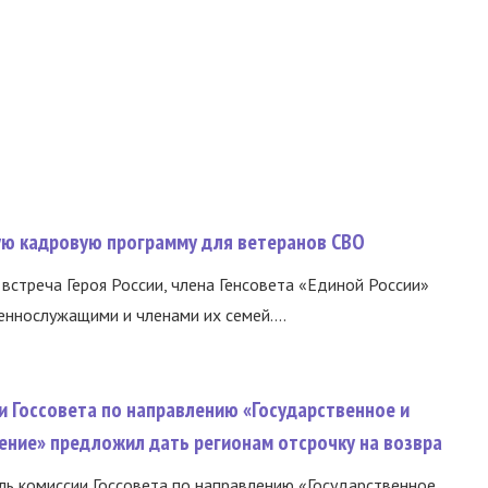
вую кадровую программу для ветеранов СВО
встреча Героя России, члена Генсовета «Единой России»
еннослужащими и членами их семей....
и Госсовета по направлению «Государственное и
ение» предложил дать регионам отсрочку на возвра
ь комиссии Госсовета по направлению «Государственное