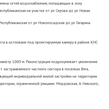
амена сетей водоснабжения, попадающих в зону
еспубликанская на участке от ул. Серова до ул. Новая.
Республиканская от ул. Новопосадская до ул. Гагарина
унта в котловане под проектируемую камеру в районе КНС
аметр 1000 м. Реконструкция подразумевает увеличение
от застраиваемого частного сектора в поселках Ялга,
твующей индивидуальной жилой застройки на территории
рритории, ограниченной улицами: Мордовская, А. Невского,