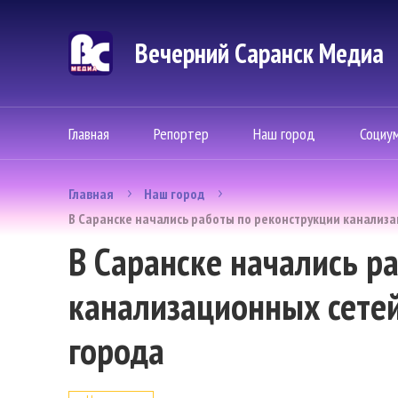
Вечерний Саранск Mедиа
Главная
Репортер
Наш город
Социу
Главная
Наш город
В Саранске начались работы по реконструкции канализ
В Саранске начались р
канализационных сете
города