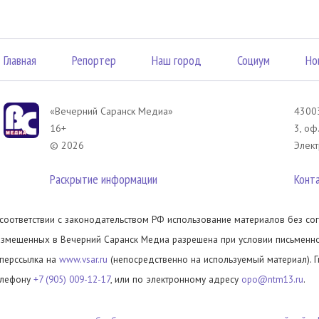
Главная
Репортер
Наш город
Социум
Но
«Вечерний Саранск Mедиа»
43003
16+
3, оф
© 2026
Элект
Раскрытие информации
Конт
 соответствии с законодательством РФ использование материалов без сог
азмещенных в Вечерний Саранск Медиа разрешена при условии письменног
иперссылка на
www.vsar.ru
(непосредственно на используемый материал). 
елефону
+7 (905) 009-12-17
, или по электронному адресу
opo@ntm13.ru
.