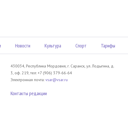
м
Новости
Культура
Спорт
Тарифы
430034, Республика Мордовия, г. Саранск, ул. Лодыгина, д.
3, оф. 219, тел: +7 (906) 379-66-64
Электронная почта:
vsar@vsar.ru
Контакты редакции
лов без согласия правообладателя является незаконным и влечет ответс
 письменного согласия правообладателя. При использовании материалов 
атериал). Гиперссылка должна располагаться в начале текстового мате