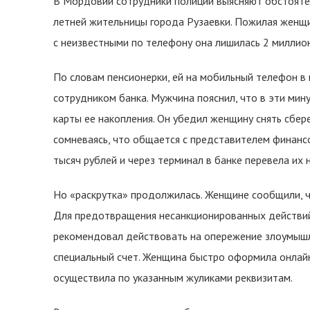
В Мордовии сотрудники полиции выясняют обстояте
летней жительницы города Рузаевки. Пожилая женщ
с неизвестными по телефону она лишилась 2 миллион
По словам пенсионерки, ей на мобильный телефон в
сотрудником банка. Мужчина пояснил, что в эти ми
карты ее накопления. Он убедил женщину снять сбер
сомневаясь, что общается с представителем финанс
тысяч рублей и через терминал в банке перевела их 
Но «раскрутка» продолжилась. Женщине сообщили, ч
Для предотвращения несанкционированных действий
рекомендовал действовать на опережение злоумышле
специальный счет. Женщина быстро оформила онлайн
осуществила по указанным жуликами реквизитам.