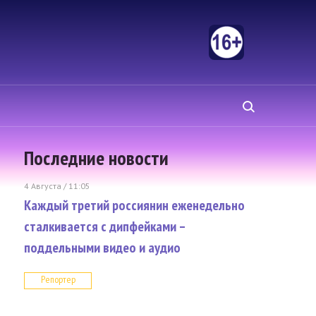
Последние новости
4 Августа / 11:05
Каждый третий россиянин еженедельно
сталкивается с дипфейками –
поддельными видео и аудио
Репортер