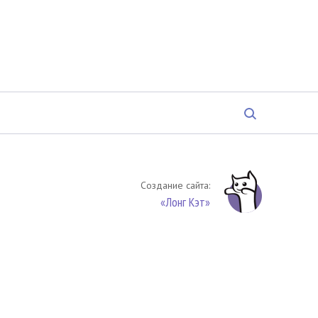
Создание сайта:
«Лонг Кэт»
твенность. Цитирование (целиком или частями) материалов
обязательное указание на источник цитирования -
риала. По вопросам цитирования материалов обращайтесь по