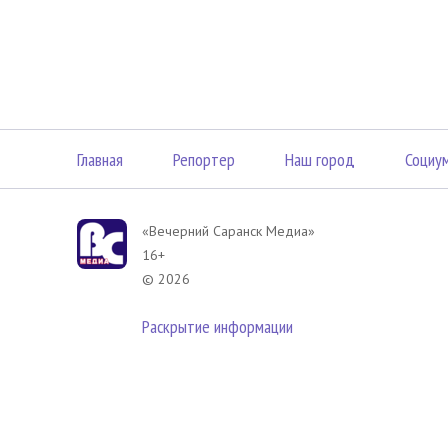
Главная
Репортер
Наш город
Социу
«Вечерний Саранск Mедиа»
16+
© 2026
Раскрытие информации
В соответствии с законодательством РФ использование материа
размещенных в Вечерний Саранск Медиа разрешена при условии
гиперссылка на
www.vsar.ru
(непосредственно на используемый м