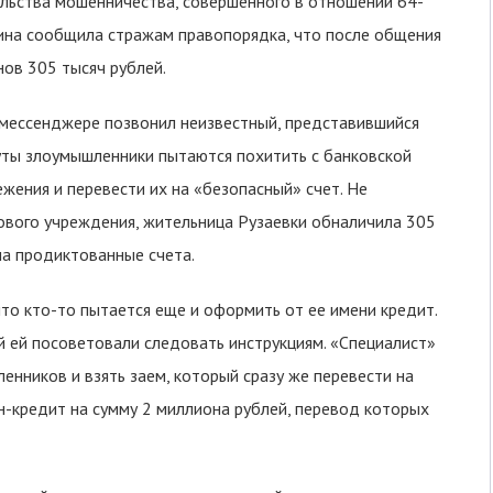
льства мошенничества, совершенного в отношении 64-
ина сообщила стражам правопорядка, что после общения
ов 305 тысяч рублей.
 мессенджере позвонил неизвестный, представившийся
нуты злоумышленники пытаются похитить с банковской
ежения и перевести их на «безопасный» счет. Не
ового учреждения, жительница Рузаевки обналичила 305
на продиктованные счета.
то кто-то пытается еще и оформить от ее имени кредит.
 ей посоветовали следовать инструкциям. «Специалист»
нников и взять заем, который сразу же перевести на
-кредит на сумму 2 миллиона рублей, перевод которых