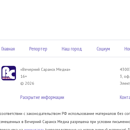
Главная
Репортер
Наш город
Социум
Но
«Вечерний Саранск Mедиа»
43003
16+
3, оф
© 2026
Элект
Раскрытие информации
Конт
 соответствии с законодательством РФ использование материалов без сог
азмещенных в Вечерний Саранск Медиа разрешена при условии письменног
иперссылка на
www.vsar.ru
(непосредственно на используемый материал). 