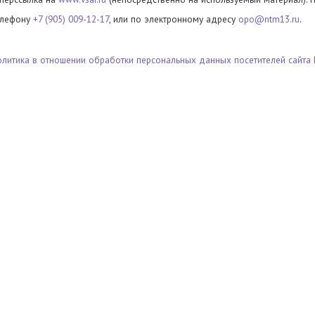
елефону
+7 (905) 009-12-17
, или по электронному адресу
opo@ntm13.ru
.
олитика в отношении обработки персональных данных посетителей сайта