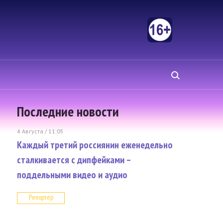
Последние новости
4 Августа / 11:05
Каждый третий россиянин еженедельно
сталкивается с дипфейками –
поддельными видео и аудио
Репортер