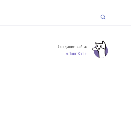
Создание сайта:
«Лонг Кэт»
твенность. Цитирование (целиком или частями) материалов
обязательное указание на источник цитирования -
риала. По вопросам цитирования материалов обращайтесь по
обязуетесь выполнять условия
Соглашения