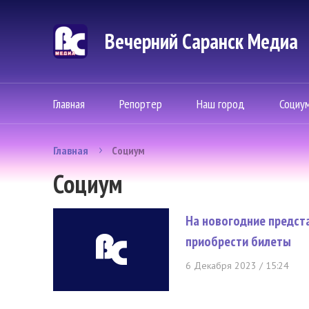
Вечерний Саранск Mедиа
Главная
Репортер
Наш город
Социу
Главная
Социум
Социум
На новогодние предста
приобрести билеты
6 Декабря 2023 / 15:24