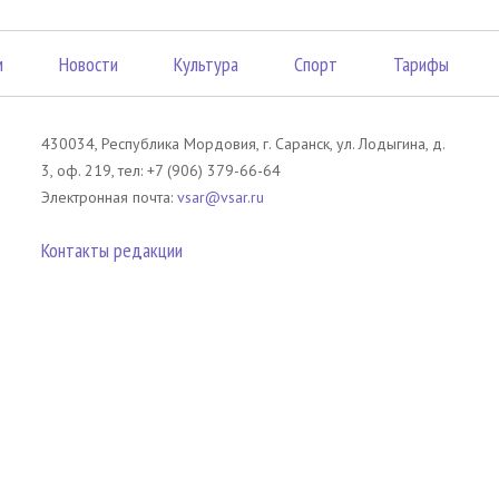
м
Новости
Культура
Спорт
Тарифы
430034, Республика Мордовия, г. Саранск, ул. Лодыгина, д.
3, оф. 219, тел: +7 (906) 379-66-64
Электронная почта:
vsar@vsar.ru
Контакты редакции
лов без согласия правообладателя является незаконным и влечет ответс
 письменного согласия правообладателя. При использовании материалов 
атериал). Гиперссылка должна располагаться в начале текстового мате
tm13.ru
.
телей сайта Вечерний Саранск Mедиа.
Оставаясь на сайте, Вы тем самым 