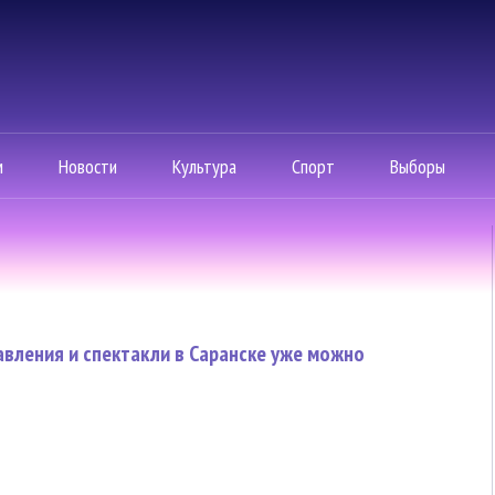
м
Новости
Культура
Спорт
Выборы
вления и спектакли в Саранске уже можно