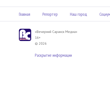
Главная
Репортер
Наш город
Социу
«Вечерний Саранск Mедиа»
16+
© 2026
Раскрытие информации
В соответствии с законодательством РФ использование материа
размещенных в Вечерний Саранск Медиа разрешена при условии
гиперссылка на
www.vsar.ru
(непосредственно на используемый м
телефону
+7 (905) 009-12-17
, или по электронному адресу
opo@n
Политика в отношении обработки персональных данных посети