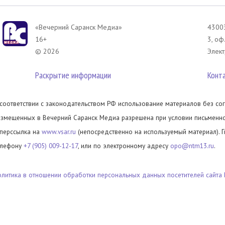
«Вечерний Саранск Mедиа»
43003
16+
3, оф
© 2026
Элект
Раскрытие информации
Конт
 соответствии с законодательством РФ использование материалов без сог
азмещенных в Вечерний Саранск Медиа разрешена при условии письменног
иперссылка на
www.vsar.ru
(непосредственно на используемый материал). 
елефону
+7 (905) 009-12-17
, или по электронному адресу
opo@ntm13.ru
.
олитика в отношении обработки персональных данных посетителей сайта