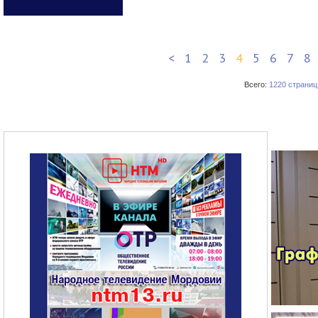
<
1
2
3
4
5
6
7
8
Всего:
1220 страниц