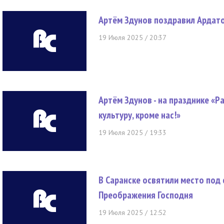
Артём Здунов поздравил Ардато
19 Июля 2025 / 20:37
Артём Здунов - на празднике «Р
культуру, кроме нас!»
19 Июля 2025 / 19:33
В Саранске освятили место под
Преображения Господня
19 Июля 2025 / 12:52