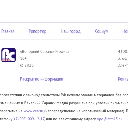
Главная
Репортер
Наш город
Социум
Но
«Вечерний Саранск Mедиа»
43003
16+
3, оф
© 2026
Элект
Раскрытие информации
Конт
 соответствии с законодательством РФ использование материалов без сог
азмещенных в Вечерний Саранск Медиа разрешена при условии письменног
иперссылка на
www.vsar.ru
(непосредственно на используемый материал). 
елефону
+7 (905) 009-12-17
, или по электронному адресу
opo@ntm13.ru
.