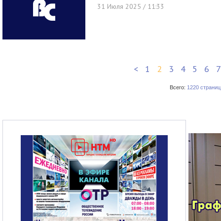
31 Июля 2025 / 11:33
<
1
2
3
4
5
6
7
Всего:
1220 страниц