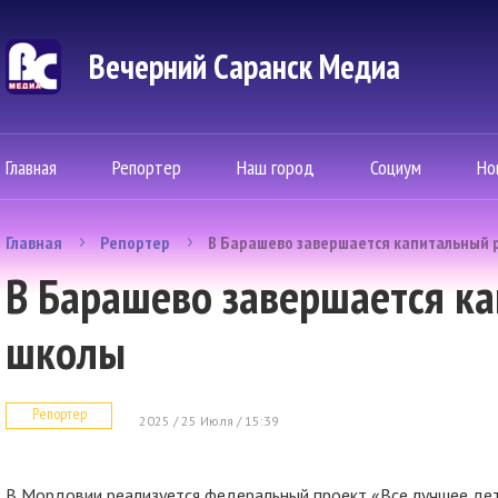
Вечерний Саранск Mедиа
Главная
Репортер
Наш город
Социум
Но
Главная
Репортер
В Барашево завершается капитальный 
В Барашево завершается к
школы
Репортер
2025 / 25 Июля / 15:39
В Мордовии реализуется федеральный проект «Все лучшее де