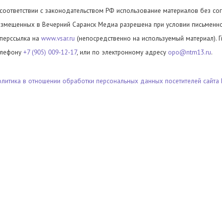
 соответствии с законодательством РФ использование материалов без сог
азмещенных в Вечерний Саранск Медиа разрешена при условии письменног
иперссылка на
www.vsar.ru
(непосредственно на используемый материал). 
елефону
+7 (905) 009-12-17
, или по электронному адресу
opo@ntm13.ru
.
олитика в отношении обработки персональных данных посетителей сайта