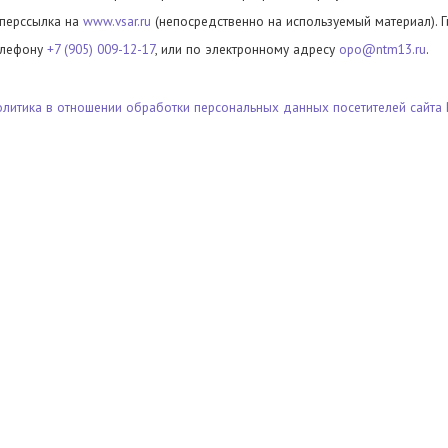
иперссылка на
www.vsar.ru
(непосредственно на используемый материал). 
елефону
+7 (905) 009-12-17
, или по электронному адресу
opo@ntm13.ru
.
олитика в отношении обработки персональных данных посетителей сайта