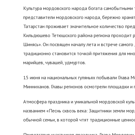
Культура мордовского народа богата самобытными т
представители мордовского народа, бережно хранят
Татарстан проживает значительное количество пред
Кильдюшево Тетюшского района региона проходит р
Шинясь». Он посвящен началу лета и встрече самого
традиционно становится точкой притяжения для мног
марийцев, чувашей, удмуртов.
15 июня на национальных гуляньях побывали Глава 
Минниханов. Главы регионов осмотрели площадки и 
Атмосфера праздника и уникальной мордовской культ
названием «Песнь сквозь века: Защитники земли мор
обычной семьи, в которой чтят традиционные ценност
Приветствуя участников праздника, Глава Мордовии