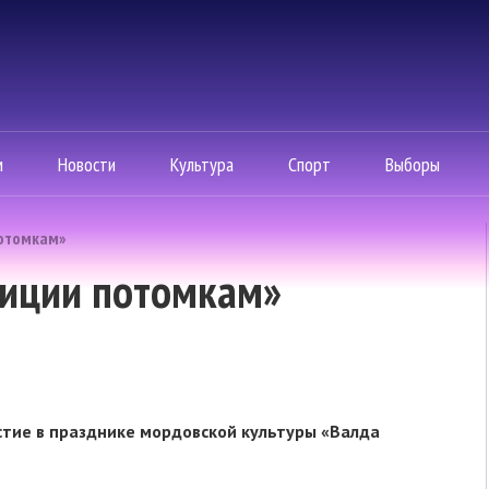
м
Новости
Культура
Спорт
Выборы
отомкам»
иции потомкам»
стие в празднике мордовской культуры «Валда