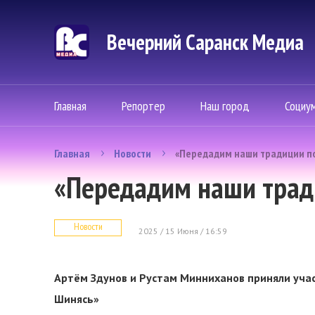
Вечерний Саранск Mедиа
Главная
Репортер
Наш город
Социу
Главная
Новости
«Передадим наши традиции п
«Передадим наши трад
Новости
2025 / 15 Июня / 16:59
Артём Здунов и Рустам Минниханов приняли уча
Шинясь»