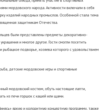
ональные блюда, принять участие в спортивных
иями мордовского народа. Активности включали в себя
рку изделий народных промыслов. Особенной стала тема
священная защитникам Отечества.
ельцев были представлены предметы декоративно-
 украшения и многое другое. Гости смогли посетить
и рыбацкое подворье, хозяева которого с удовольствием
рьба, детские мордовские игры и спортивные
нный мордовский костюм, обуть настоящие лапти,
ть из печи горшок с кашей или щами.
инясь» яркую и колоритную концертную программу, также