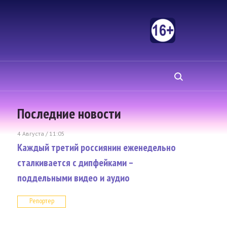
Последние новости
4 Августа / 11:05
Каждый третий россиянин еженедельно
сталкивается с дипфейками –
поддельными видео и аудио
Репортер