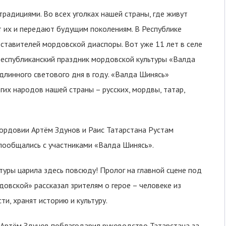
радициями. Во всех уголках нашей страны, где живут
 их и передают будущим поколениям. В Республике
ставителей мордовской диаспоры. Вот уже 11 лет в селе
еспубликанский праздник мордовской культуры «Валда
 длинного светового дня в году. «Валда Шинясь»
их народов нашей страны – русских, мордвы, татар,
Мордовии Артём Здунов и Раис Татарстана Рустам
пообщались с участниками «Валда Шинясь».
уры царила здесь повсюду! Пролог на главной сцене под
довской» рассказал зрителям о герое – человеке из
и, хранят историю и культуру.
 Артём Здунов поблагодарил руководство Татарстана за