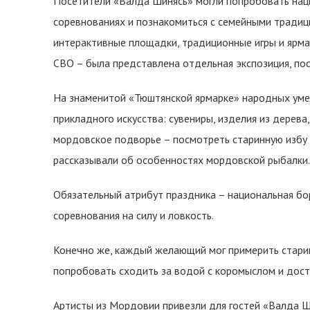
Посетители «Валда Шинясь» могли попробовать наци
соревнованиях и познакомиться с семейными традиц
интерактивные площадки, традиционные игры и ярма
СВО – была представлена отдельная экспозиция, по
На знаменитой «Тюштянской ярмарке» народных ум
прикладного искусства: сувениры, изделия из дерева,
мордовское подворье – посмотреть старинную избу 
рассказывали об особенностях мордовской рыбалки.
Обязательный атрибут праздника – национальная бо
соревнования на силу и ловкость.
Конечно же, каждый желающий мог примерить стари
попробовать сходить за водой с коромыслом и доста
Артисты из Мордовии привезли для гостей «Валда Ш