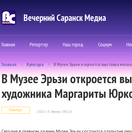
Вечерний Саранск Mедиа
Главная
Репортер
Наш город
Социум
Но
Главная
Культура
В Музее Эрьзи откроется выставка моск
В Музее Эрьзи откроется в
художника Маргариты Юрк
Культура
2025 / 5 Июня / 09:20
Сегодня в главном здании Музея Эрьзи состоится открытие пе