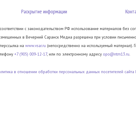
Раскрытие информации
Конт
 соответствии с законодательством РФ использование материалов без сог
азмещенных в Вечерний Саранск Медиа разрешена при условии письменног
иперссылка на
www.vsar.ru
(непосредственно на используемый материал). 
елефону
+7 (905) 009-12-17
, или по электронному адресу
opo@ntm13.ru
.
олитика в отношении обработки персональных данных посетителей сайта