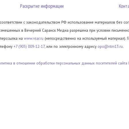
Раскрытие информации
Конт
 соответствии с законодательством РФ использование материалов без сог
азмещенных в Вечерний Саранск Медиа разрешена при условии письменног
иперссылка на
www.vsar.ru
(непосредственно на используемый материал). 
елефону
+7 (905) 009-12-17
, или по электронному адресу
opo@ntm13.ru
.
олитика в отношении обработки персональных данных посетителей сайта