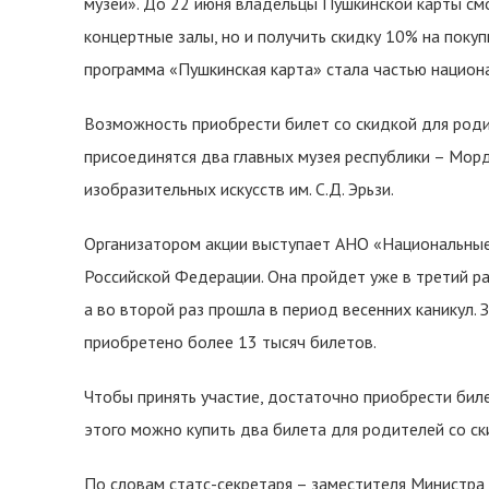
музей». До 22 июня владельцы Пушкинской карты смо
концертные залы, но и получить скидку 10% на покуп
программа «Пушкинская карта» стала частью национ
Возможность приобрести билет со скидкой для роди
присоединятся два главных музея республики – Морд
изобразительных искусств им. С.Д. Эрьзи.
Организатором акции выступает АНО «Национальные
Российской Федерации. Она пройдет уже в третий ра
а во второй раз прошла в период весенних каникул. 
приобретено более 13 тысяч билетов.
Чтобы принять участие, достаточно приобрести биле
этого можно купить два билета для родителей со с
По словам статс-секретаря – заместителя Министра