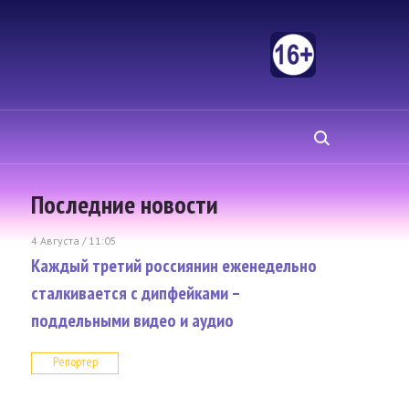
Последние новости
4 Августа / 11:05
Каждый третий россиянин еженедельно
сталкивается с дипфейками –
поддельными видео и аудио
Репортер