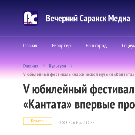
Вечерний Саранск Mедиа
Главная
Репортер
Наш город
Социу
Главная
Культура
V юбилейный фестиваль классической музыки «Кантата» 
V юбилейный фестивал
«Кантата» впервые про
Культура
2025 / 16 Мая / 12:44