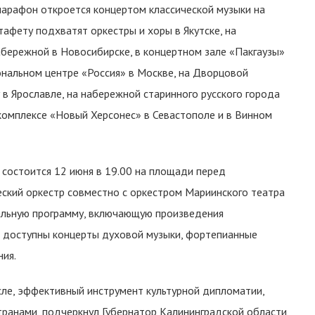
марафон откроется концертом классической музыки на
афету подхватят оркестры и хоры в Якутске, на
бережной в Новосибирске, в концертном зале «Пакгаузы»
нальном центре «Россия» в Москве, на Дворцовой
 в Ярославле, на набережной старинного русского города
комплексе «Новый Херсонес» в Севастополе и в Винном
состоится 12 июня в 19.00 на площади перед
ский оркестр совместно с оркестром Мариинского театра
альную программу, включающую произведения
ут доступны концерты духовой музыки, фортепианные
ния.
исле, эффективный инструмент культурной дипломатии,
транами, подчеркнул Губернатор Калининградской области