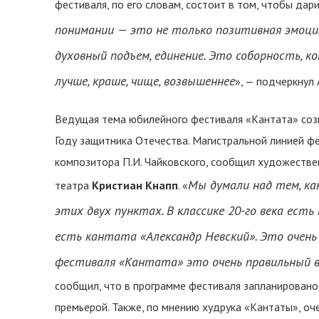
фестиваля, по его словам, состоит в том, чтобы дар
понимании — это не только позитивная эмоция,
духовный подъем, единение. Это соборность, к
лучше, краше, чище, возвышеннее
», — подчеркнул
Ведущая тема юбилейного фестиваля «Кантата» со
Году защитника Отечества. Магистральной линией ф
композитора П.И. Чайковского, сообщил художеств
Мы думали над тем, к
театра
Кристиан Кнапп
. «
этих двух пунктах. В классике 20-го века есть
есть кантата «Александр Невский
»
. Это очень
фестиваля «Кантата» это очень правильный 
сообщил, что в программе фестиваля запланировано
премьерой. Также, по мнению худрука «Кантаты», оч