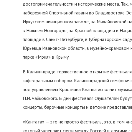
достопримечательности и исторические места. Так, 
набережной Спортивной гавани во Владивостоке. Эст
Иркутском авиационном заводе, на Михайловской на
в Нижнем Новгороде, на Красной площади и в Нацио
площади в Санкт-Петербурге, в Губернаторском саду
Юрьевца Ивановской области, в музейно-храмовом 
парке «Мрия» в Крыму.
В Калининграде торжественное открытие фестиваля 
кафедральным собором. Калининградский симфониче
под управлением Кристиана Кнаппа исполнит музык
П.И. Чайковского. В дни фестиваля слушателям буд
концерты, барочные концерты и детские представле
«Кантата» — это не просто фестиваль, это, в том ч
который укрепляет связи между Россией и другими с