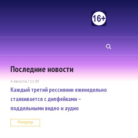
Последние новости
4 Августа / 11:05
Каждый третий россиянин еженедельно
сталкивается с дипфейками –
поддельными видео и аудио
Репортер