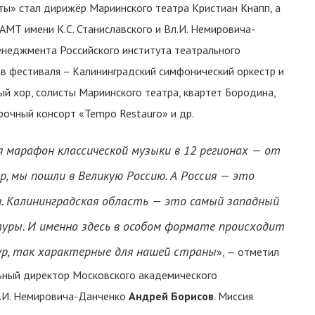
» стал дирижёр Мариинского театра Кристиан Кнапп, а
МТ имени К.С. Станиславского и Вл.И. Немировича-
неджмента Российского института театрального
ов фестиваля – Калининградский симфонический оркестр и
й хор, солисты Мариинского театра, квартет Бородина,
рочный консорт «Tempo Restauro» и др.
ся марафон классической музыки в 12 регионах — от
, мы пошли в Великую Россию. А Россия — это
и. Калининградская область — это самый западный
туры. И именно здесь в особом формате происходит
ур, так характерные для нашей страны
», — отметил
льный директор Московского академического
Вл.И. Немировича-Данченко
Андрей Борисов
. Миссия