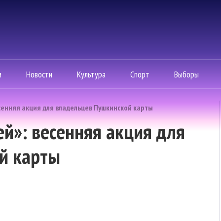
м
Новости
Культура
Спорт
Выборы
есенняя акция для владельцев Пушкинской карты
ей»: весенняя акция для
й карты