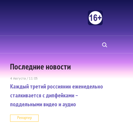
Последние новости
4 Августа / 11:05
Каждый третий россиянин еженедельно
сталкивается с дипфейками –
поддельными видео и аудио
Репортер