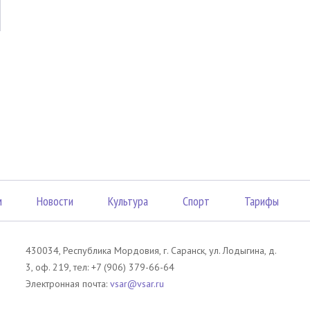
м
Новости
Культура
Спорт
Тарифы
430034, Республика Мордовия, г. Саранск, ул. Лодыгина, д.
3, оф. 219, тел: +7 (906) 379-66-64
Электронная почта:
vsar@vsar.ru