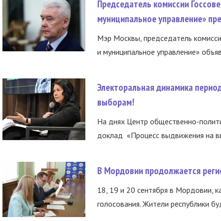
Председатель комиссии Госсове
муниципальное управление» пре
Мэр Москвы, председатель комисси
и муниципальное управление» объяв
Электоральная динамика период
выборам!
На днях Центр общественно-полити
доклад «Процесс выдвижения на вы
В Мордовии продолжается регис
18, 19 и 20 сентября в Мордовии, к
голосования. Жители республики буд