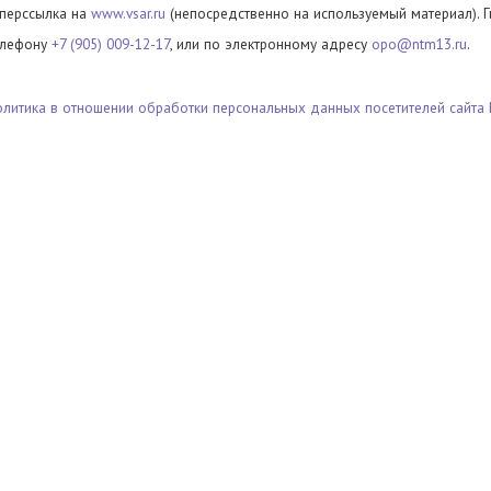
иперссылка на
www.vsar.ru
(непосредственно на используемый материал). 
елефону
+7 (905) 009-12-17
, или по электронному адресу
opo@ntm13.ru
.
олитика в отношении обработки персональных данных посетителей сайта