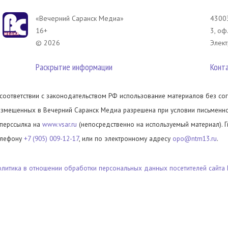
«Вечерний Саранск Mедиа»
43003
16+
3, оф
© 2026
Элект
Раскрытие информации
Конт
 соответствии с законодательством РФ использование материалов без сог
азмещенных в Вечерний Саранск Медиа разрешена при условии письменног
иперссылка на
www.vsar.ru
(непосредственно на используемый материал). 
елефону
+7 (905) 009-12-17
, или по электронному адресу
opo@ntm13.ru
.
олитика в отношении обработки персональных данных посетителей сайта