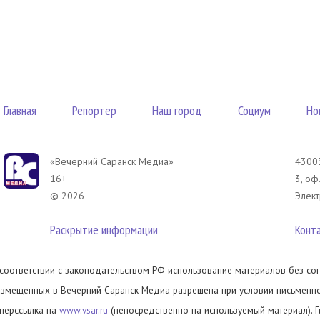
Главная
Репортер
Наш город
Социум
Но
«Вечерний Саранск Mедиа»
43003
16+
3, оф
© 2026
Элект
Раскрытие информации
Конт
 соответствии с законодательством РФ использование материалов без сог
азмещенных в Вечерний Саранск Медиа разрешена при условии письменног
иперссылка на
www.vsar.ru
(непосредственно на используемый материал). 