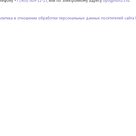
елефону
+7 (905) 009-12-17
, или по электронному адресу
opo@ntm13.ru
.
олитика в отношении обработки персональных данных посетителей сайта