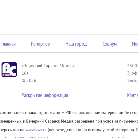
Главная
Репортер
Наш город
Социум
Но
«Вечерний Саранск Mедиа»
43003
16+
3, оф
© 2026
Элект
Раскрытие информации
Конт
 соответствии с законодательством РФ использование материалов без сог
азмещенных в Вечерний Саранск Медиа разрешена при условии письменног
иперссылка на
www.vsar.ru
(непосредственно на используемый материал). 