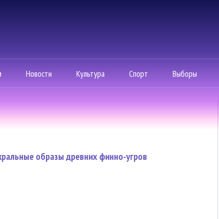
м
Новости
Культура
Спорт
Выборы
акральные образы древних финно-угров