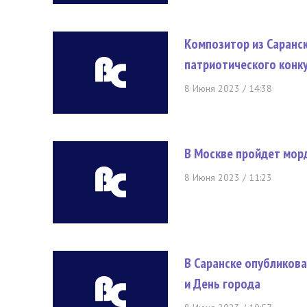
Композитор из Саранс
патриотического конк
8 Июня 2023 / 14:38
В Москве пройдет мор
8 Июня 2023 / 11:23
В Саранске опубликов
и День города