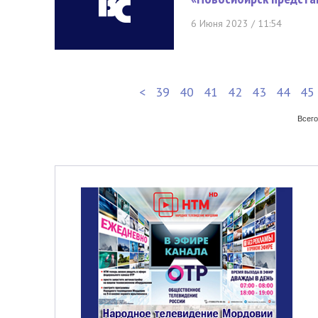
6 Июня 2023 / 11:54
<
39
40
41
42
43
44
45
Всего