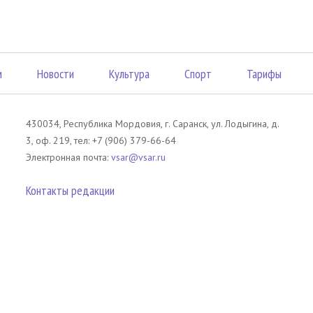
м
Новости
Культура
Спорт
Тарифы
430034, Республика Мордовия, г. Саранск, ул. Лодыгина, д.
3, оф. 219, тел: +7 (906) 379-66-64
Электронная почта:
vsar@vsar.ru
Контакты редакции
лов без согласия правообладателя является незаконным и влечет ответс
 письменного согласия правообладателя. При использовании материалов 
атериал). Гиперссылка должна располагаться в начале текстового мате
tm13.ru
.