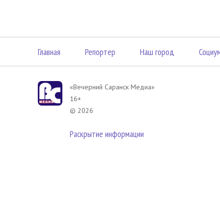
Главная
Репортер
Наш город
Социу
«Вечерний Саранск Mедиа»
16+
© 2026
Раскрытие информации
В соответствии с законодательством РФ использование материа
размещенных в Вечерний Саранск Медиа разрешена при условии
гиперссылка на
www.vsar.ru
(непосредственно на используемый м
телефону
+7 (905) 009-12-17
, или по электронному адресу
opo@n