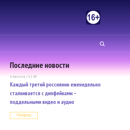
Последние новости
4 Августа / 11:05
Каждый третий россиянин еженедельно
сталкивается с дипфейками –
поддельными видео и аудио
Репортер