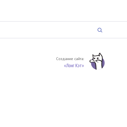
Создание сайта:
«Лонг Кэт»
твенность. Цитирование (целиком или частями) материалов
обязательное указание на источник цитирования -
риала. По вопросам цитирования материалов обращайтесь по