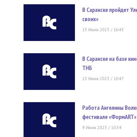
В Саранске пройдет У
своих»
13 Июня 2023 / 16:43
В Саранске на базе ки
ТНБ
13 Июня 2023 / 10:47
Работа Ангелины Волк
фестивале «ФормART»
9 Июня 2023 / 10:34