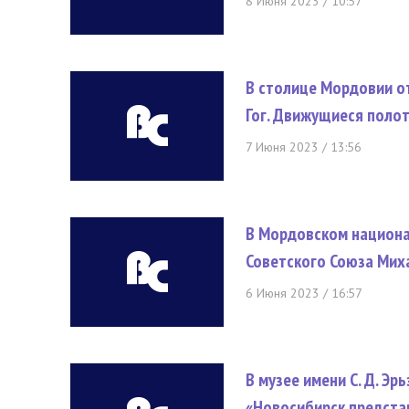
8 Июня 2023 / 10:57
В столице Мордовии о
Гог. Движущиеся поло
7 Июня 2023 / 13:56
В Мордовском национа
Советского Союза Мих
6 Июня 2023 / 16:57
В музее имени С. Д. Э
«Новосибирск предста