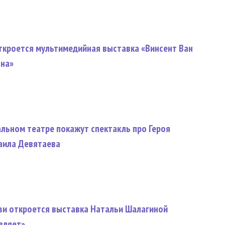
ткроется мультимедийная выставка «Винсент Ван
тна»
льном театре покажут спектакль про Героя
аила Девятаева
рьзи откроется выставка Натальи Шалагиной
вляет»