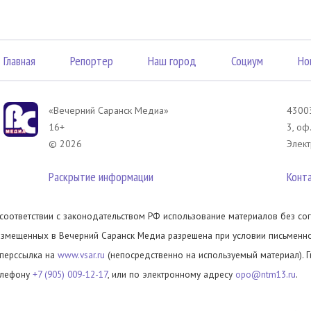
Главная
Репортер
Наш город
Социум
Но
«Вечерний Саранск Mедиа»
43003
16+
3, оф
© 2026
Элект
Раскрытие информации
Конт
 соответствии с законодательством РФ использование материалов без сог
азмещенных в Вечерний Саранск Медиа разрешена при условии письменног
иперссылка на
www.vsar.ru
(непосредственно на используемый материал). 
елефону
+7 (905) 009-12-17
, или по электронному адресу
opo@ntm13.ru
.