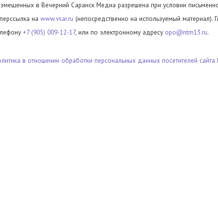
азмещенных в Вечерний Саранск Медиа разрешена при условии письменног
иперссылка на
www.vsar.ru
(непосредственно на используемый материал). 
елефону
+7 (905) 009-12-17
, или по электронному адресу
opo@ntm13.ru
.
олитика в отношении обработки персональных данных посетителей сайта