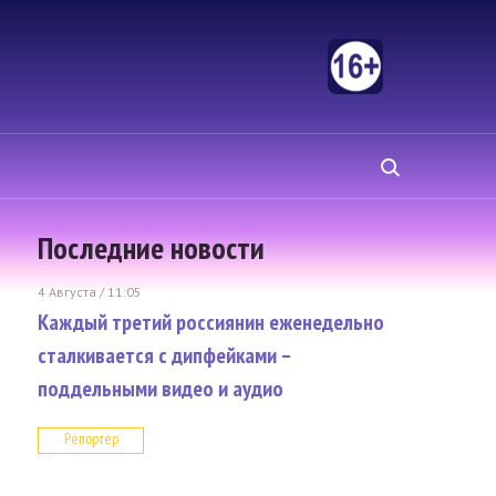
Последние новости
4 Августа / 11:05
Каждый третий россиянин еженедельно
сталкивается с дипфейками –
поддельными видео и аудио
Репортер