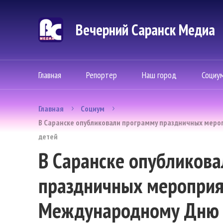
Вечерний Саранск Mедиа
Главная
Репортер
Наш город
Социу
Главная
Социум
В Саранске опубликовали программу праздничных мер
детей
В Саранске опубликов
праздничных мероприя
Международному Дню 