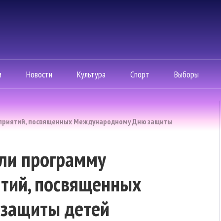
м
Новости
Культура
Спорт
Выборы
оприятий, посвященных Международному Дню защиты
али программу
тий, посвященных
защиты детей