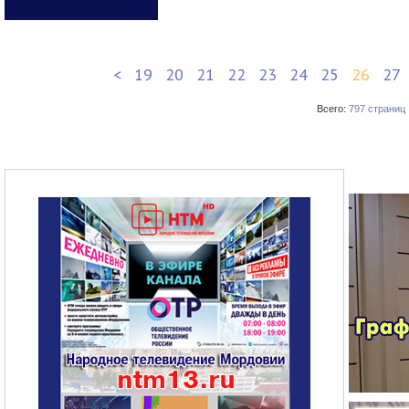
<
19
20
21
22
23
24
25
26
27
Всего:
797 страниц