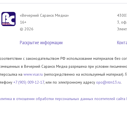
«Вечерний Саранск Mедиа»
43003
16+
3, оф
© 2026
Элект
Раскрытие информации
Конт
 соответствии с законодательством РФ использование материалов без сог
азмещенных в Вечерний Саранск Медиа разрешена при условии письменног
иперссылка на
www.vsar.ru
(непосредственно на используемый материал). 
елефону
+7 (905) 009-12-17
, или по электронному адресу
opo@ntm13.ru
.
олитика в отношении обработки персональных данных посетителей сайта