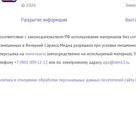
© 2026
Элект
Раскрытие информации
Конт
 соответствии с законодательством РФ использование материалов без сог
азмещенных в Вечерний Саранск Медиа разрешена при условии письменног
иперссылка на
www.vsar.ru
(непосредственно на используемый материал). 
елефону
+7 (905) 009-12-17
, или по электронному адресу
opo@ntm13.ru
.
олитика в отношении обработки персональных данных посетителей сайта