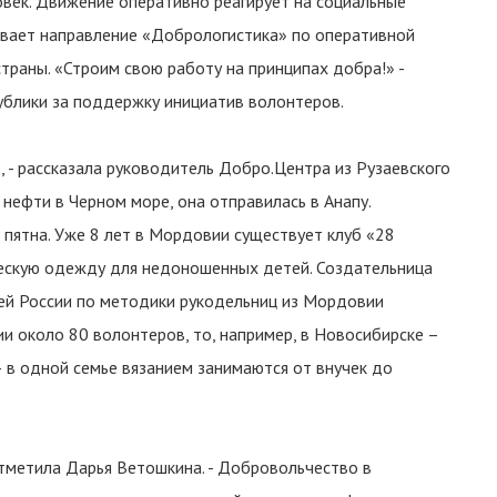
век. Движение оперативно реагирует на социальные
ивает направление «Добрологистика» по оперативной
траны. «Строим свою работу на принципах добра!» -
ублики за поддержку инициатив волонтеров.
 - рассказала руководитель Добро.Центра из Рузаевского
 нефти в Черном море, она отправилась в Анапу.
 пятна. Уже 8 лет в Мордовии существует клуб «28
ическую одежду для недоношенных детей. Создательница
сей России по методики рукодельниц из Мордовии
и около 80 волонтеров, то, например, в Новосибирске –
 в одной семье вязанием занимаются от внучек до
отметила Дарья Ветошкина. - Добровольчество в