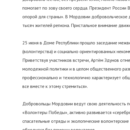
помогает по зову своего сердца. Президент России
опорой для страны». В Мордовии добровольческое д
тысяч жителей региона. Пристальное внимание движ
25 июня в Доме Республики прошло заседание межв
(волонтерства) и социально ориентированных неком
Приветствуя участников встречи, Артём Здунов отм
молодежной политики и в целом общественного разв
профессионально и технологично характеризует общ
все вместе к этому стремиться».
Добровольцы Мордовии ведут свою деятельность по
«Волонтеры Победы», активно развивается «серебря
спасательные отряды и экологические волонтерские 
обходится без помощи волонтеров.