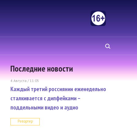
Последние новости
4 Августа / 11:05
Каждый третий россиянин еженедельно
сталкивается с дипфейками –
поддельными видео и аудио
Репортер