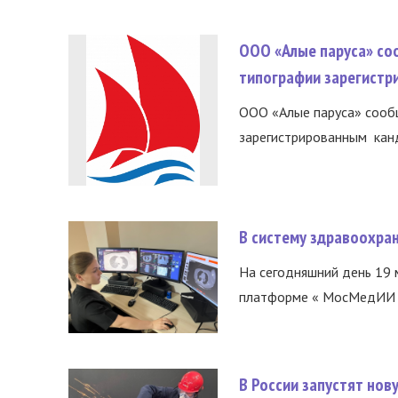
ООО «Алые паруса» со
типографии зарегистр
ООО «Алые паруса» сообщ
зарегистрированным канд
В систему здравоохра
На сегодняшний день 19 
платформе « МосМедИИ ».
В России запустят но