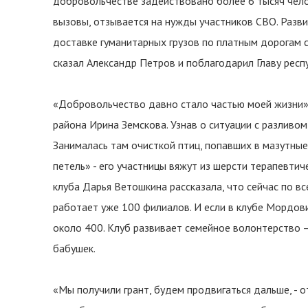
добровольчестве задействовано более 6 тысяч чело
вызовы, отзывается на нужды участников СВО. Разв
доставке гуманитарных грузов по платным дорогам с
сказал Александр Петров и поблагодарил Главу респ
«Добровольчество давно стало частью моей жизни»,
района Ирина Земскова. Узнав о ситуации с разливом
Занималась там очисткой птиц, попавших в мазутные
петель» - его участницы вяжут из шерсти терапевт
клуба Дарья Ветошкина рассказала, что сейчас по в
работает уже 100 филиалов. И если в клубе Мордови
около 400. Клуб развивает семейное волонтерство –
бабушек.
«Мы получили грант, будем продвигаться дальше, - 