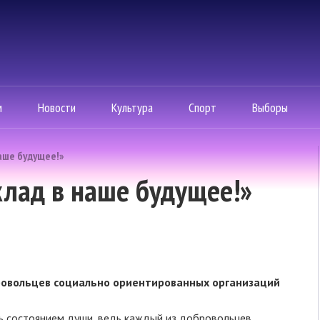
м
Новости
Культура
Спорт
Выборы
аше будущее!»
лад в наше будущее!»
ровольцев социально ориентированных организаций
ь состоянием души, ведь каждый из добровольцев