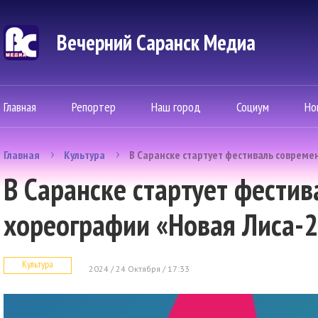
Вечерний Саранск Mедиа
Главная
Репортер
Наш город
Социум
Но
Главная
Культура
В Саранске стартует фестиваль совреме
В Саранске стартует фести
хореографии «Новая Лиса-
Культура
2024 / 24 Октября / 17:33