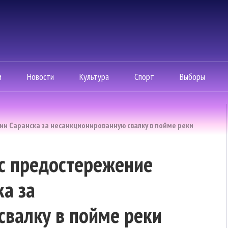
м
Новости
Культура
Спорт
Выборы
и Саранска за несанкционированную свалку в пойме реки
с предостережение
а за
валку в пойме реки