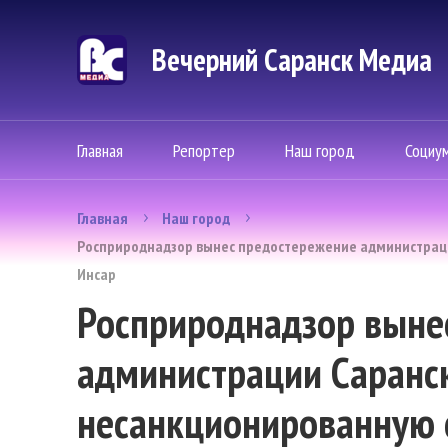
Вечерний Саранск Mедиа
Главная
Репортер
Наш город
Социу
Главная
Наш город
Росприроднадзор вынес предостережение администраци
Инсар
Росприроднадзор выне
администрации Саранск
несанкционированную с