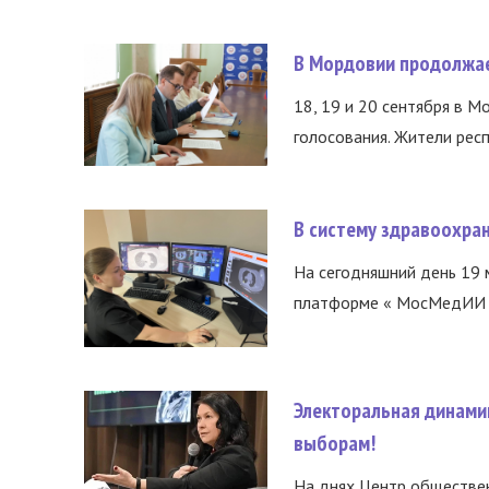
В Мордовии продолжае
18, 19 и 20 сентября в М
голосования. Жители респ
В систему здравоохра
На сегодняшний день 19 
платформе « МосМедИИ ».
Электоральная динами
выборам!
На днях Центр обществе