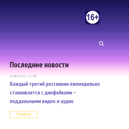
Последние новости
4 Августа / 11:05
Каждый третий россиянин еженедельно
сталкивается с дипфейками –
поддельными видео и аудио
Репортер