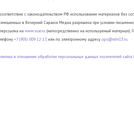
 соответствии с законодательством РФ использование материалов без сог
азмещенных в Вечерний Саранск Медиа разрешена при условии письменног
иперссылка на
www.vsar.ru
(непосредственно на используемый материал). 
елефону
+7 (905) 009-12-17
, или по электронному адресу
opo@ntm13.ru
.
олитика в отношении обработки персональных данных посетителей сайта