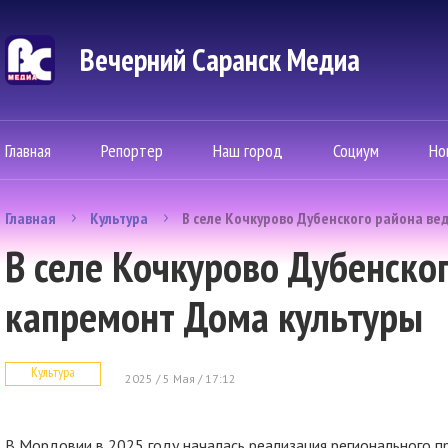
Вечерний Саранск Mедиа
Главная
Репортер
Наш город
Социум
Но
Главная
Культура
В селе Кочкурово Дубенского района ве
В селе Кочкурово Дубенско
капремонт Дома культуры
Культура
2025 / 5 Мая / 17:12
В Мордовии в 2025 году началась реализация регионального п