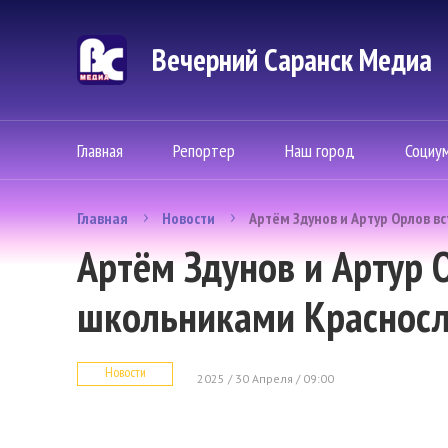
Вечерний Саранск Mедиа
Главная
Репортер
Наш город
Социу
Главная
Новости
Артём Здунов и Артур Орлов в
Артём Здунов и Артур 
школьниками Краснос
Новости
2025 / 30 Апреля / 09:00