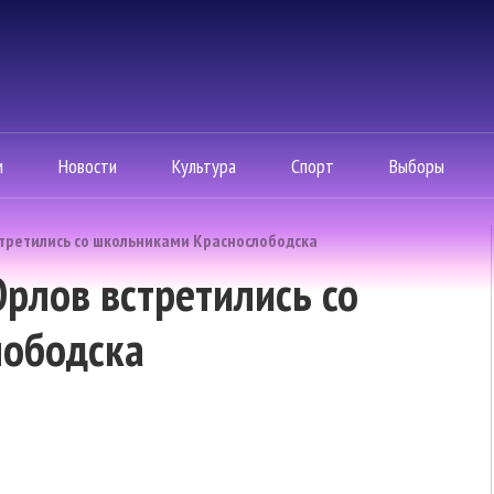
м
Новости
Культура
Спорт
Выборы
стретились со школьниками Краснослободска
Орлов встретились со
лободска