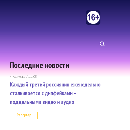
Последние новости
4 Августа / 11:05
Каждый третий россиянин еженедельно
сталкивается с дипфейками –
поддельными видео и аудио
Репортер