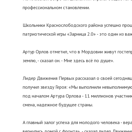
профессиональном становлении.
Школьники Краснослободского района успешно прош
патриотической игры «Зарница 2.0» - это один из в
Артур Орлов отметил, что в Мордовии живут гостеп
землю, - сказал он. - Мне здесь всё по душе».
Лидер Движения Первых рассказал о своей сегодняшн
получил звезду Героя: «Мы выполнили невыполнимую
под началом Артура Орлова - 11 миллионов участни
смена, надежное будущее страны.
А главный залог успеха для молодого человека - вера
вернулись домой с фронта», - сказал лидер Движени