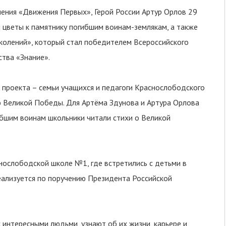
ения «Движения Первых», Герой России Артур Орлов 29
 цветы к памятнику погибшим воинам-землякам, а также
колений», который стал победителем Всероссийского
ства «Знание».
и проекта – семьи учащихся и педагоги Краснослободского
ю Великой Победы. Для Артёма Здунова и Артура Орлова
ибшим воинам школьники читали стихи о Великой
нослободской школе №1, где встретились с детьми в
реализуется по поручению Президента Российской
интересными людьми, узнают об их жизни, карьере и