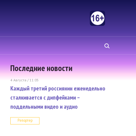
Последние новости
4 Августа / 11:05
Каждый третий россиянин еженедельно
сталкивается с дипфейками –
поддельными видео и аудио
Репортер