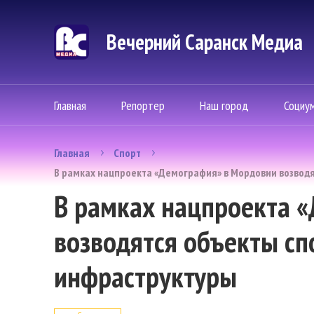
Вечерний Саранск Mедиа
Главная
Репортер
Наш город
Социу
Главная
Спорт
В рамках нацпроекта «Демография» в Мордовии возвод
В рамках нацпроекта 
возводятся объекты сп
инфраструктуры