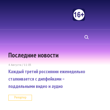
Последние новости
4 Августа / 11:05
Каждый третий россиянин еженедельно
сталкивается с дипфейками –
поддельными видео и аудио
Репортер