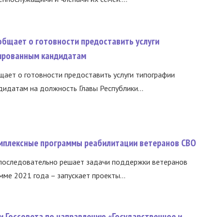
общает о готовности предоставить услуги
ированным кандидатам
ает о готовности предоставить услуги типографии
идатам на должность Главы Республики...
омплексные программы реабилитации ветеранов СВО
 последовательно решает задачи поддержки ветеранов
ме 2021 года – запускает проекты...
и Госсовета по направлению «Государственное и