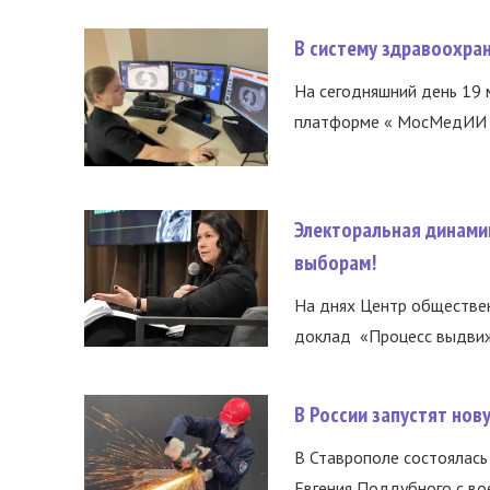
В систему здравоохра
На сегодняшний день 19 
платформе « МосМедИИ ».
Электоральная динами
выборам!
На днях Центр обществе
доклад «Процесс выдвиже
В России запустят но
В Ставрополе состоялась 
Евгения Поддубного с во