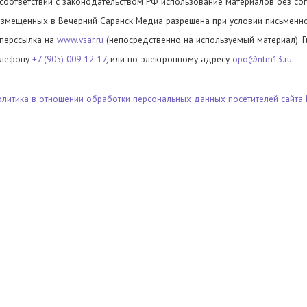
 соответствии с законодательством РФ использование материалов без сог
азмещенных в Вечерний Саранск Медиа разрешена при условии письменног
иперссылка на
www.vsar.ru
(непосредственно на используемый материал). 
елефону
+7 (905) 009-12-17
, или по электронному адресу
opo@ntm13.ru
.
олитика в отношении обработки персональных данных посетителей сайта