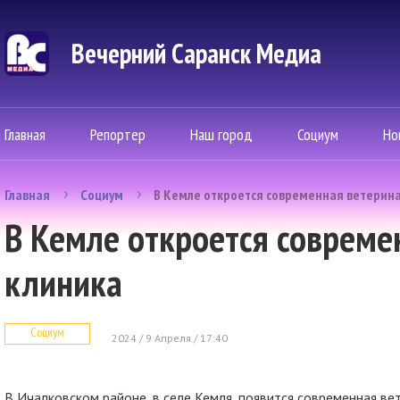
Вечерний Саранск Mедиа
Главная
Репортер
Наш город
Социум
Но
Главная
Социум
В Кемле откроется современная ветерин
В Кемле откроется совреме
клиника
Социум
2024 / 9 Апреля / 17:40
В Ичалковском районе, в селе Кемля, появится современная в