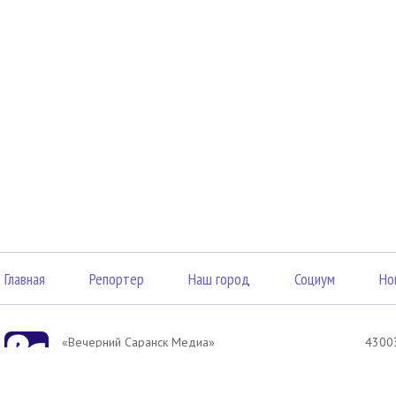
Главная
Репортер
Наш город
Социум
Но
«Вечерний Саранск Mедиа»
43003
16+
3, оф
© 2026
Элект