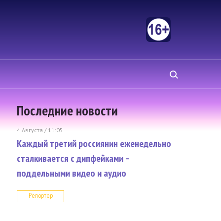
Последние новости
4 Августа / 11:05
Каждый третий россиянин еженедельно
сталкивается с дипфейками –
поддельными видео и аудио
Репортер