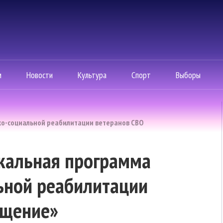
м
Новости
Культура
Спорт
Выборы
ко-социальной реабилитации ветеранов СВО
икальная программа
ьной реабилитации
ащение»