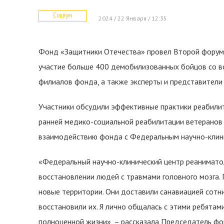
Социум
2024 / 22 Января / 12:35
Фонд «Защитники Отечества» провел Второй форум 
участие больше 400 демобилизованных бойцов со в
филиалов фонда, а также эксперты и представители 
Участники обсудили эффективные практики реабилит
ранней медико-социальной реабилитации ветеранов
взаимодействию фонда с Федеральным научно-клини
«Федеральный научно-клинический центр реаниматол
восстановлении людей с травмами головного мозга.
новые территории. Они доставили санавиацией сотни
восстановили их. Я лично общалась с этими ребятами
полноценной жизни», – рассказала Председатель фо