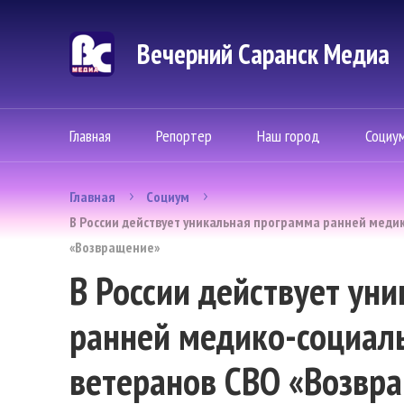
Вечерний Саранск Mедиа
Главная
Репортер
Наш город
Социу
Главная
Социум
В России действует уникальная программа ранней меди
«Возвращение»
В России действует ун
ранней медико-социал
ветеранов СВО «Возвр