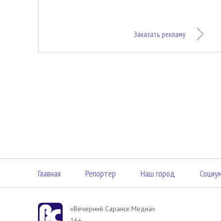
Заказать рекламу
Главная
Репортер
Наш город
Социу
«Вечерний Саранск Mедиа»
16+