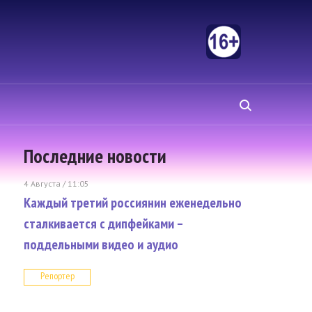
Последние новости
4 Августа / 11:05
Каждый третий россиянин еженедельно
сталкивается с дипфейками –
поддельными видео и аудио
Репортер