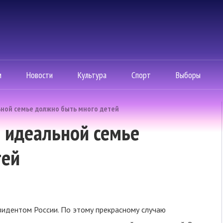
м
Новости
Культура
Спорт
Выборы
ьной семье должно быть много детей
в идеальной семье
тей
зидентом России. По этому прекрасному случаю