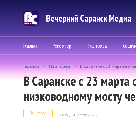
Вечерний Саранск Mедиа
Главная
Репортер
Наш город
Социу
Главная
Наш город
В Саранске с 23 марта откр
В Саранске с 23 марта
низководному мосту че
Наш город
2025 / 21 Марта / 17:28