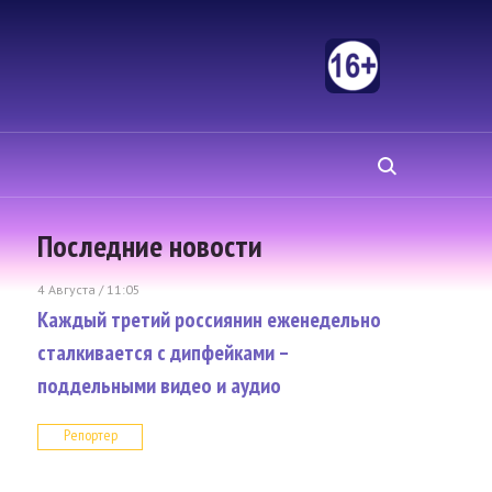
Последние новости
4 Августа / 11:05
Каждый третий россиянин еженедельно
сталкивается с дипфейками –
поддельными видео и аудио
Репортер