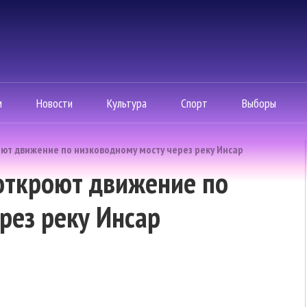
м
Новости
Культура
Спорт
Выборы
оют движение по низководному мосту через реку Инсар
 откроют движение по
рез реку Инсар