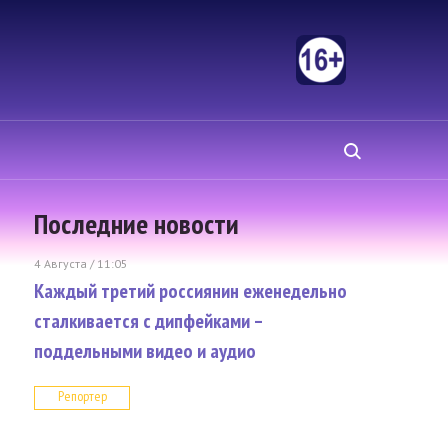
Последние новости
4 Августа / 11:05
Каждый третий россиянин еженедельно
сталкивается с дипфейками –
поддельными видео и аудио
Репортер