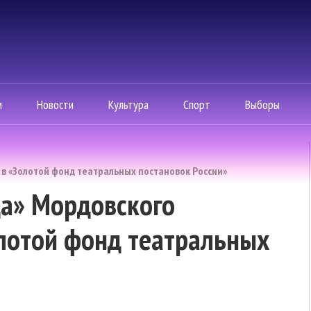
м
Новости
Культура
Спорт
Выборы
 в «Золотой фонд театральных постановок России»
да» Мордовского
лотой фонд театральных