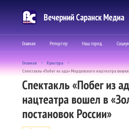
Вечерний Саранск Mедиа
Главная
Репортер
Наш город
Социу
Главная
Культура
Спектакль «Побег из ада» Мордовского нацтеатра вошел
Спектакль «Побег из а
нацтеатра вошел в «Зо
постановок России»