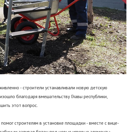
живленно - строители устанавливали новую детскую
оизошло благодаря вмешательству Главы республики,
шить этот вопрос.
помог строителям в установке площадки - вместе с вице-
абиным заливал бетон под новые игровые элементы.