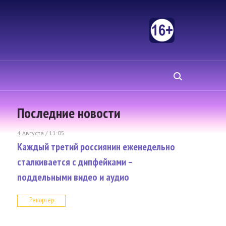
Последние новости
4 Августа / 11:05
Каждый третий россиянин еженедельно
сталкивается с дипфейками –
поддельными видео и аудио
Репортер