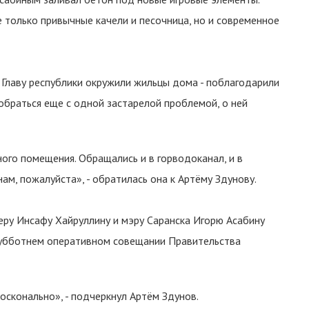
е только привычные качели и песочница, но и современное
. Главу республики окружили жильцы дома - поблагодарили
обраться еще с одной застарелой проблемой, о ней
ого помещения. Обращались и в горводоканал, и в
ам, пожалуйста», - обратилась она к Артёму Здунову.
еру Инсафу Хайруллину и мэру Саранска Игорю Асабину
субботнем оперативном совещании Правительства
досконально», - подчеркнул Артём Здунов.