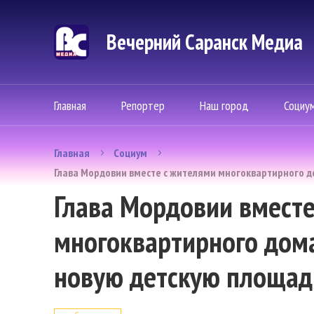
Вечерний Саранск Mедиа
Главная
Репортер
Наш город
Социу
Главная
Социум
Глава Мордовии вместе с жителями многоквартирного до
Глава Мордовии вместе
многоквартирного дома
новую детскую площад