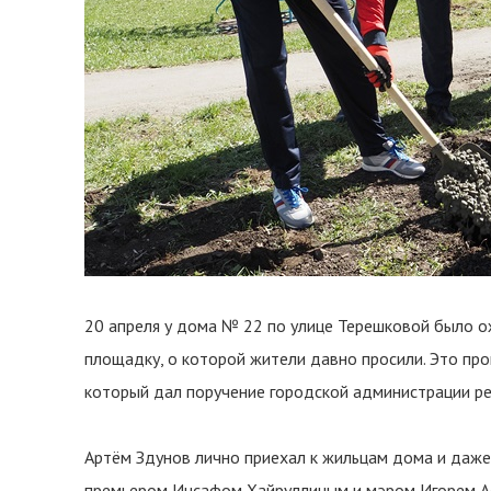
20 апреля у дома № 22 по улице Терешковой было о
площадку, о которой жители давно просили. Это пр
который дал поручение городской администрации ре
Артём Здунов лично приехал к жильцам дома и даже 
премьером Инсафом Хайруллиным и мэром Игорем Ас