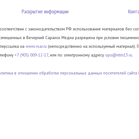
Раскрытие информации
Конт
 соответствии с законодательством РФ использование материалов без сог
азмещенных в Вечерний Саранск Медиа разрешена при условии письменног
иперссылка на
www.vsar.ru
(непосредственно на используемый материал). 
елефону
+7 (905) 009-12-17
, или по электронному адресу
opo@ntm13.ru
.
олитика в отношении обработки персональных данных посетителей сайта