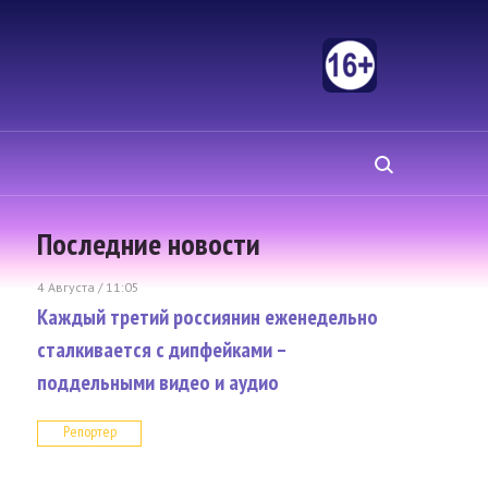
Последние новости
4 Августа / 11:05
Каждый третий россиянин еженедельно
сталкивается с дипфейками –
поддельными видео и аудио
Репортер