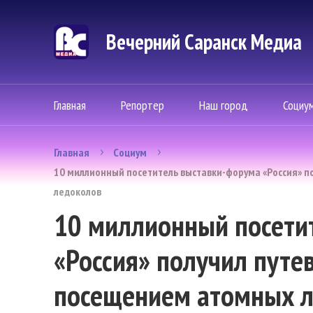
Вечерний Саранск Mедиа
Главная
Репортер
Наш город
Социу
Главная
Социум
10 миллионный посетитель выставки-форума «Россия» п
ледоколов
10 миллионный посети
«Россия» получил путе
посещением атомных 