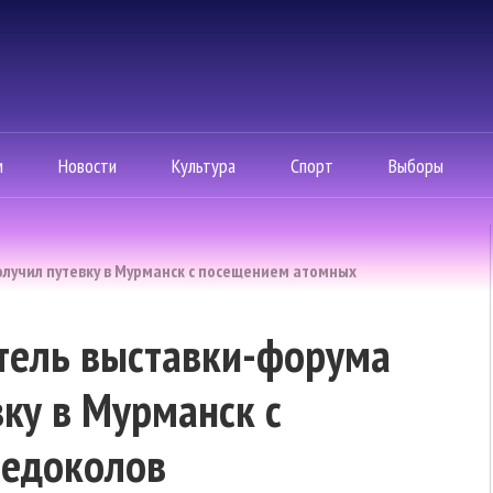
м
Новости
Культура
Спорт
Выборы
олучил путевку в Мурманск с посещением атомных
тель выставки-форума
вку в Мурманск с
ледоколов