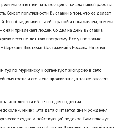
преля мы отметили пять месяцев с начала нашей работы.
сть. Секрет популярности Выставки в том, что ее делает
ней. Мы объединились всей страной и показываем, чем мы
— она и привлекает людей. Со дня на день Выставка
яркую весенне-летнюю программу. Все у нас только
О «Дирекция Выставки Достижений «Россия» Наталья
й тур по Мурманску и организуют экскурсию в село
ейному гостю и его жене проживание, а также оплатят
года исполняется 65 лет со дня поднятия
ледоколе «Ленин». Эта дата считается днем рождения
орическое судно и действующий ледокол. Вам покажут
видите, как управляют флотом. Я уверен, что такой визит