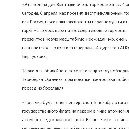
«Эта неделя для Выставки очень торжественная: 4 а
Сегодня, 6 апреля, нас посетил десятимиллионный го
вся Россия, и все наши экспоненты неравнодушны к 
гордимся. Здесь царит атмосфера любви и гордости 
презентует новую масштабную, неожиданную, очень 
начинается!» — отметила генеральный директор АН
Виртуозова.
Также для юбилейного посетителя проведут обзорны
Териберка. Организаторы поездки предоставят юбил
проезд из Ярославля.
«Поездка будет очень интересной. 3 декабря этого 
государственного флага на первом в мире атомном 
атомного ледокольного флота. Вы посетите это ист
системы управления, штаб морских операций — и вы у