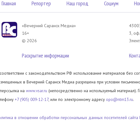
Главная
Репортер
Наш город
Социум
Но
«Вечерний Саранск Mедиа»
43003
16+
3, оф
© 2026
Элект
Раскрытие информации
Конт
 соответствии с законодательством РФ использование материалов без сог
азмещенных в Вечерний Саранск Медиа разрешена при условии письменног
иперссылка на
www.vsar.ru
(непосредственно на используемый материал). 
елефону
+7 (905) 009-12-17
, или по электронному адресу
opo@ntm13.ru
.
олитика в отношении обработки персональных данных посетителей сайта